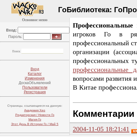
ГоБиблиотека:
ГоПр
Основное меню
Профессиональные 
Вход:
игроков Го в ря
Пароль:
профессиональный ст
организации (ассоц
Поиск:
профессиональных ту
профессиональные 
Вход
Каталог
вопросами развития и
Изменения
ДоскаОбъявлений
В Китае профессионал
Пользователи
Регистрация
Страницы, ссылающиеся на данную:
Академия Хео
Комментарии
Редакторская / Новости Го
Магия Го
Этот День В Истории Го / Май 5
2004-11-05 18:21:41