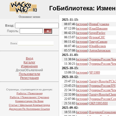
ГоБиблиотека:
Измен
Основное меню
2
025–11–13
:
08:07:46
(
история
)
ИринаГуськова
Вход:
07:12:09
(
история
)
ИльяШикшин
Пароль:
06:42:23
(
история
)
SergeiPavlov
06:15:07
(
история
)
ИгрокиСНГ
06:11:42
(
история
)
ТимурСанкин
Поиск:
06:07:40
(
история
)
ЮрийБеляев
05:57:08
(
история
)
АнтонЗатонских
2
025–11–03
:
Вход
11:38:04
(
история
)
Турниры/Россия/Че
Каталог
11:30:21
(
история
)
Турниры/Россия/Че
Изменения
2
025–10–15
:
ДоскаОбъявлений
13:09:33
(
история
)
ЧР/1989
Пользователи
2
025–10–12
:
Регистрация
23:47:22
(
история
)
Turniry/Rossija/PCh
23:45:23
(
история
)
Турниры/Россия/ПЧ
Страницы, ссылающиеся на данную:
22:34:33
(
история
)
Турниры/Россия/Че
Работа / Пожелания
22:32:00
(
история
)
Turniry/Rossija/Che
Работа / Пожелания / Сделано
22:07:06
(
история
)
Турниры/Россия/Соч
Комментарии На Вики
21:51:02
(
история
)
ОКР/1995/НН
Статьи / Школьная Компьютерра
2
025–09–02
:
Дискуссия По Коллекции Ссылок
18:55:18
(
история
)
ВладимирГоржалца