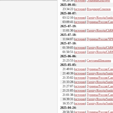
00:20:39
(
история
)
ЭльвинаКальсберг
2
025–09–01
:
23:34:22
(
история
)
ВладимирСеменов
2
025–08–07
:
03:12:10
(
история
)
Turniry/Rossija/Sank
03:09:41
(
история
)
Турниры/Россия/Са
2
025–07–19
:
11:01:30
(
история
)
Turniry/Rossija/ChR
2
025–07–18
:
11:04:07
(
история
)
Турниры/Россия/ЧР
2
025–07–10
:
01:59:05
(
история
)
Turniry/Rossija/ChR
01:50:51
(
история
)
Turniry/Rossija/ChR
2
025–06–06
:
21:23:53
(
история
)
СветланаШикшина
2
025–05–05
:
21:49:01
(
история
)
Турниры/Россия/Са
21:40:39
(
история
)
Turniry/Rossija/Sank
21:35:02
(
история
)
Турниры/Россия/Сан
21:33:28
(
история
)
Turniry/Rossija/San
21:27:07
(
история
)
Турниры/Россия/Са
21:21:05
(
история
)
Turniry/Rossija/San
21:01:38
(
история
)
Турниры/Россия/Са
16:39:31
(
история
)
Turniry/Rossija/Sank
16:35:37
(
история
)
Turniry/Rossija/Sank
2
025–04–24
:
20:56:50
(
история
)
Турниры/Россия/Са