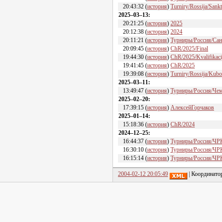
20:43:32
(
история
)
Turniry/Rossija/Sank
2
025–03–13
:
20:21:25
(
история
)
2025
20:12:38
(
история
)
2024
20:11:21
(
история
)
Турниры/Россия/Са
20:09:45
(
история
)
ChR/2025/Final
19:44:30
(
история
)
ChR/2025/Kvalifikaci
19:41:45
(
история
)
ChR/2025
19:39:08
(
история
)
Turniry/Rossija/Kub
2
025–03–11
:
13:49:47
(
история
)
Турниры/Россия/Че
2
025–02–20
:
17:39:15
(
история
)
АлексейГорчаков
2
025–01–14
:
15:18:36
(
история
)
ChR/2024
2
024–12–25
:
16:44:37
(
история
)
Турниры/Россия/ЧР
16:30:10
(
история
)
Турниры/Россия/ЧР
16:15:14
(
история
)
Турниры/Россия/ЧР
2004-02-12 20:05:49
| Координато