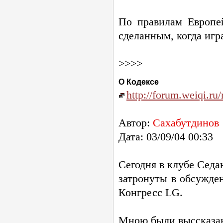
По правилам Европей
сделанным, когда иг
>>>>
О Кодексе
http://forum.weiqi.
Автор:
Сахабутдинов
Дата: 03/09/04 00:33
Сегодня в клубе Седа
затронуты в обсужд
Конгресс LG.
Мною были выссказан