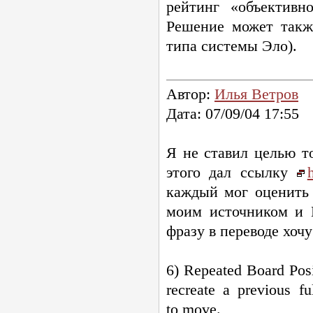
рейтинг «объективн
Решение может также
типа системы Эло).
Автор:
Илья Ветров
Дата: 07/09/04 17:55
Я не ставил целью т
этого дал ссылку
h
каждый мог оценить 
моим источником и 
фразу в переводе хоч
6) Repeated Board Posit
recreate a previous f
to move.