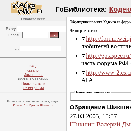
ГоБиблиотека:
Кодек
Основное меню
Обсуждение проекта Кодекса на фору
Вход:
Некоторые ссылки:
Пароль:
http://forum.wei
любителей восточн
Поиск:
http://go.aspec.
часть форума РФГ
Вход
Каталог
http://
www-2
.cs.
Изменения
АГА.
ДоскаОбъявлений
Пользователи
Регистрация
Оглавление документа
Страницы, ссылающиеся на данную:
Кодекс Го / Проект Шикшина
Обращение Шикши
27.03.2005, 15:57
Шикшин Валерий Дм