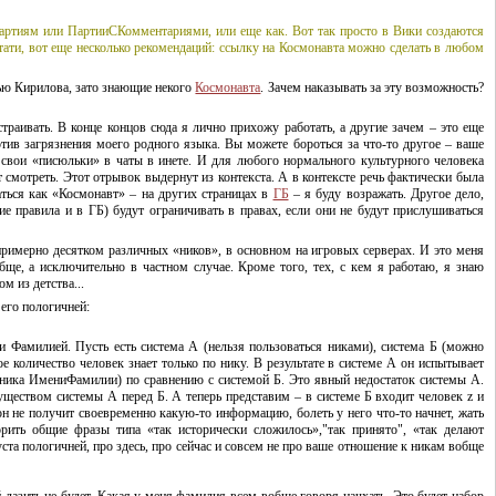
КПартиям или ПартииСКомментариями, или еще как. Вот так просто в Вики создаются
тати, вот еще несколько рекомендаций: ссылку на Космонавта можно сделать в любом
ью Кирилова, зато знающие некого
Космонавта
. Зачем наказывать за эту возможность?
траивать. В конце концов сюда я лично прихожу работать, а другие зачем – это еще
ротив загрязнения моего родного языка. Вы можете бороться за
что-то
другое – ваше
 свои «писюльки» в чаты в инете. И для любого нормального культурного человека
 смотреть. Этот отрывок выдернут из контекста. А в контексте речь фактически была
аться как «Космонавт» – на других страницах в
ГБ
– я буду возражать. Другое дело,
ие правила и в ГБ) будут ограничивать в правах, если они не будут прислушиваться
 примерно десятком различных «ников», в основном на игровых серверах. И это меня
бще, а исключительно в частном случае. Кроме того, тех, с кем я работаю, я знаю
м из детства...
 его пологичней:
Фамилией. Пусть есть система А (нельзя пользоваться никами), система Б (можно
 количество человек знает только по нику. В результате в системе А он испытывает
 ника ИмениФамилии) по сравнению с системой Б. Это явный недостаток системы А.
ществом системы А перед Б. А теперь представим – в системе Б входит человек z и
он не получит своевременно
какую-то
информацию, болеть у него
что-то
начнет, жать
орить общие фразы типа «так исторически сложилось»,"так принято", «так делают
уста пологичней, про здесь, про сейчас и совсем не про ваше отношение к никам вобще