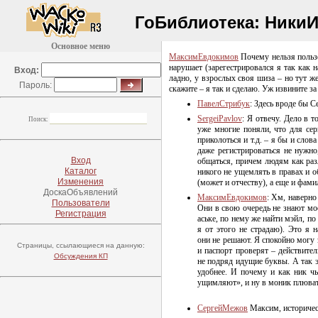
ГоБиблиотека:
НикиИ
Основное меню
МаксимЕвдокимов
Почему нельзя польз
нарушает (зарегестрировался я так как 
Вход:
ладно, у взрослых своя шиза – но тут ж
Пароль:
скажите – я так и сделаю. Уж извините з
ПавелСтрибук
: Здесь вроде бы 
SergeiPavlov
: Я отвечу. Дело в 
Поиск:
уже многие поняли, что для се
приколоться и т.д. – я бы и слов
даже регистрироваться не нужн
Вход
общаться, причем людям как разл
Каталог
никого не ущемлять в правах и 
Изменения
(может и отчеству), а еще и фам
ДоскаОбъявлений
МаксимЕвдокимов
: Хм, наверно
Пользователи
Они в свою очередь не знают мое
Регистрация
аське, по нему же найти мэйл, п
я от этого не страдаю). Это я 
они не решают. Я спокойно могу 
Страницы, ссылающиеся на данную:
и паспорт проверят – действите
Обсуждения КП
не подряд идущие буквы. А так 
удобнее. И почему и как ник чь
ущимляют», и ну в моник плювать
СергейМежов
Максим, историческ