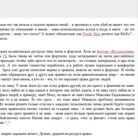
азали что так нельзя и сказали правила читай – я прочитал и хоть убей не нашел что это
итика по отношению к никам – ники использовались всегда и везде в инете – но это
тересно – кому что плохо? А может обязательно как
Puzzle Man
регится как MaXy? –
ость.
 норма на инетовских ресурсах типа чатов и форумов. Хотя на
форуме «Восхождения»
бы
ГБ
была таким же чатом или форумом, куда заглядывают на часок расслабиться,
приходят, чтобы либо просто
что-то
посмотреть – из готовых материалов, и при этом
сех. А это значит совместно поработать, и в работе нужно нормально и комфортно
д. Здесь уже другие этические нормы и правила, нежели на чатах и форумах. И чтобы
нужно обращаться друг к другу как принято во всем цивилизованном мире – по имени
е пишут свои имена, а
кто-то
– нет, то это нарушает права других людей.
 по нику. У меня было (и счас есть) дофига друзей, но ни одного я фамилии не знаю.
у могу найти их в ирц канале в котором они любят сидеть, я по нику могу найти их в
офига людей, к примеру, знает Maxy, но никто не знает некого Максима Евдокимова (и
ципе то и не важно. То что сдесь – это тоже ники! Никакую проблему анонимности
Ее можно решить только если вы к каждому пользователю лично домой будете ездить
льное правило(по моему глупое) на создание ника – в нем должно быть две большие
как там гдето принято я не знаю – меня както больше привлекает вариант как людям
оБиблиотеке вместо Имени ник увидел – и сразу, «что за фигня», «этож мои права
ии ^_^.
сь людям скрывать нечего. Думаю, держатели ресурса правы.