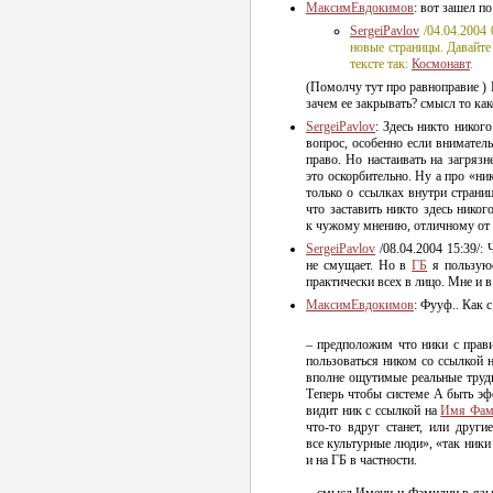
МаксимЕвдокимов
: вот зашел п
SergeiPavlov
/04.04.2004
новые страницы. Давайте
тексте так:
Космонавт
.
(Помолчу тут про равноправие )
зачем ее закрывать? смысл то как
SergeiPavlov
: Здесь никто никог
вопрос, особенно если внимател
право. Но настаивать на загряз
это оскорбительно. Ну а про «ни
только о ссылках внутри страни
что заставить никто здесь никог
к чужому мнению, отличному от 
SergeiPavlov
/08.04.2004 15:39/:
не смущает. Но в
ГБ
я пользую
практически всех в лицо. Мне и в
МаксимЕвдокимов
: Фууф.. Как 
– предположим что ники с прав
пользоваться ником со ссылкой н
вполне ощутимые реальные труд
Теперь чтобы системе А быть эф
видит ник с ссылкой на
Имя Фам
что-то
вдруг станет, или другие
все культурные люди», «так ники 
и на ГБ в частности.