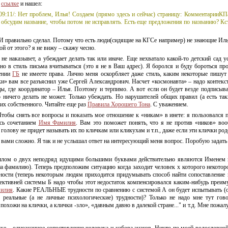
о
ссылке
и нашел:
 09:11/: Нет проблем, Илья! Создаем (прямо здесь и сейчас) страницу: Комментарии
 обсудим название, чтобы потом не исправлять. Есть еще предложения по названию? Кс
 И правильно сделал. Потому что есть люди(сидящие на КГСе например) не знающие Ил
ой от этого? я не вижу – скажу чесно.
о не наказывет, а убеждает делать так или иначе. Еще нехватало
какой-то
детский сад ус
ьно в стиль письма вчитываться (это я не в Ваш адрес). Я боролся и буду бороться п
нении
ГБ
не имеете права. Лично меня оскорбляет даже стиль, каким некоторые пишут
ки» вам все разъяснил уже Сергей Александрович. Насчет «космонавта» – надо контекст
цы, где координатор – Илья. Поэтому и терпимо. А вот если он будет везде подписыв
о ничего делать не может. Только убеждать. Но нарушителей общих правил (а есть так
их собственного. Читайте еще раз
Правила Хорошего Тона
. С уважением.
 Чтобы снять все вопросы и показать мое отношение к «никам» в инете: я пользовался
сь сочетанием
Имя Фамилия
. Вам это поможет понять, что я не против «ников» воо
 голову не придет называть их по кличкам или кликухам и т.п., даже если эти клички родо
с вами сложно. Я так и не услышал ответ на интересующий меня вопрос. Поробую задать
илом о двух неподряд идущими большими буквами действительно являются Именем и 
а фамилию). Теперь предположим ситуацию когда заходит человек х которого некоторое
ности (теперь некоторым людям приходится придумывать способ найти сопоставление
ективней системы Б надо чтобы этот недостаток компенсировался
каким-нибудь
преиму
илия
. Какие РЕАЛЬНЫЕ трудности по сравнению с системой А он будет испытывать (
 реальные (а не личные психологические) трудности)? Только не надо мне тут гов
похожи на клички, а клички -зло», «давным давно в далекой стране..." и т.д. Мне пожал