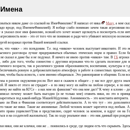
Имена
оваться ником даже со ссылкой на ИмяФамилию? Я написал от ника
Maxy
, а мне ск
надо вроде, под ИменемФамилией). Я вобще слабо понимаю зачем такая агресивная пол
е я указал свое имя фамилию, всякий кто хочет может щелкнуть и посмотреть если ин
а агресивность мою – это от того что не понимаю я ради чего убивают неплохую возможн
Сергей возражал против Вашей внешней ссылки.
том, что «ник» – это псевдоним. Т.е. под «ником» человек выступает инкогнито. И это
рьезного разговора лучше придерживаться обычных этических норм и правил. Если 
а не сказал и даже бы и не подумал. Я ничего не имею против «ников» там. В
ГБ
игроки 
о, либо для того, чтобы совместно с другими игроками
что-то
сделать полезное для в
ичного возраста, так и различного уровня образованности, воспитания, культуры и т.
обеспечивать ровную и доброжелательную атмосферу в работе в совместных проектах, 
илии, чтобы была ясность, с кем именно общаешься. Это равноправие в общении. Если вс
 мы в разном окружении росли. Вот жил я скажем в общаге – у нас все друг друга знали
й. И никто от этого не страдает – я по нику могу их найти на любом сервере, я по ник
о нему же найти на КГСе – а нах мне их фамилия? что она мне даст? К чему я клоню – д
написал почему может быть выгодно (и не только мне) отавить ники, но это в прин
зарегиться под
какой-нибудь
МашейАбдуленко. Анонимность – это константа интернета. 
льно ли Имя и Фамилия соответсвует действительности. А то что тут – это дополните
это такие же ники. Такие же анонимные. Любой человек может зарегится под любым. А 
ито права ущимляет?(так и представляю, сидит человек за компом, и вдруг он на Г
ся и на создателей жаловаться). Так по ходу реальное имя – это ник данный при рожден
и ники, они же клички, они же ... появились в среде, где людям есть что скрывать. Зде