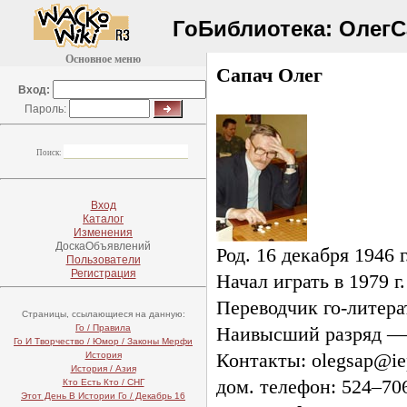
ГоБиблиотека:
ОлегС
Основное меню
Сапач Олег
Вход:
Пароль:
Поиск:
Вход
Каталог
Изменения
ДоскаОбъявлений
Род. 16 декабря 1946 г
Пользователи
Регистрация
Начал играть в 1979 г.
Переводчик
го-литер
Страницы, ссылающиеся на данную:
Го / Правила
Наивысший разряд —
Го И Творчество / Юмор / Законы Мерфи
Контакты: olegsap@ie
История
История / Азия
дом. телефон: 5
24–70
Кто Есть Кто / СНГ
Этот День В Истории Го / Декабрь 16