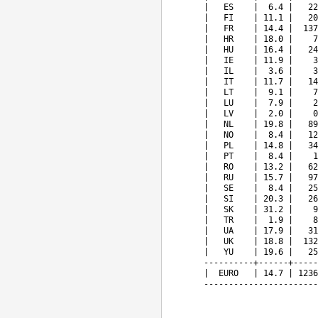
       |   ES    |  6.4 |   22
       |   FI    | 11.1 |   20
       |   FR    | 14.4 |  137
       |   HR    | 18.0 |    7
       |   HU    | 16.4 |   24
       |   IE    | 11.9 |    3
       |   IL    |  3.6 |    3
       |   IT    | 11.7 |   14
       |   LT    |  9.1 |    7
       |   LU    |  7.9 |    2
       |   LV    |  2.0 |    0
       |   NL    | 19.8 |   89
       |   NO    |  8.4 |   12
       |   PL    | 14.8 |   34
       |   PT    |  8.4 |    1
       |   RO    | 13.2 |   62
       |   RU    | 15.7 |   97
       |   SE    |  8.4 |   25
       |   SI    | 20.3 |   26
       |   SK    | 31.2 |    9
       |   TR    |  1.9 |    8
       |   UA    | 17.9 |   31
       |   UK    | 18.8 |  132
       |   YU    | 19.6 |   25
       ----------+------+-----
       |  EURO   | 14.7 | 1236
       -----------------------