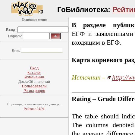
ГоБиблиотека:
Рейти
Основное меню
В разделе публик
Вход:
ЕГФ и заявленными 
Пароль:
входящим в ЕГФ.
Поиск:
Карта корневого ра
Вход
Каталог
Источник –
http://w
Изменения
ДоскаОбъявлений
Пользователи
Регистрация
Rating – Grade Differ
Страницы, ссылающиеся на данную:
Рейтинг / ЕГФ
The table should indic
The columns denote
the average differenc