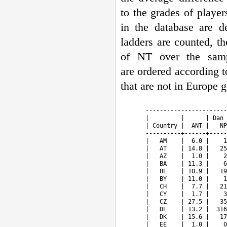
to the grades of player
in the database are d
ladders are counted, 
of NT over the samp
are ordered according t
that are not in Europe 
       -----------------------
       |         |      | Dan 
       | Country |  ANT |   NP
       ----------+------+-----
       |   AM    |  6.0 |    1
       |   AT    | 14.8 |   25
       |   AZ    |  1.0 |    2
       |   BA    | 11.3 |    6
       |   BE    | 10.9 |   19
       |   BY    | 11.0 |    1
       |   CH    |  7.7 |   21
       |   CY    |  1.7 |    3
       |   CZ    | 27.5 |   35
       |   DE    | 13.2 |  316
       |   DK    | 15.6 |   17
       |   EE    |  1.0 |    0