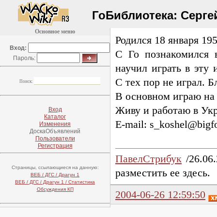
ГоБиблиотека:
Серге
Основное меню
Родился 18 января 19
Вход:
С Го познакомился 
Пароль:
научил играть в эту
С тех пор не играл. Б
Поиск:
В основном играю н
Живу и работаю в Ук
Вход
Каталог
E-mail
: s_koshel@bigf
Изменения
ДоскаОбъявлений
Пользователи
Регистрация
ПавелСтрибук
/26.06
Страницы, ссылающиеся на данную:
разместить ее здесь.
ВЕБ / ДГС / Драгун 1
ВЕБ / ДГС / Драгун 1 / Статистика
Обсуждения КП
2004-06-26 12:59:50