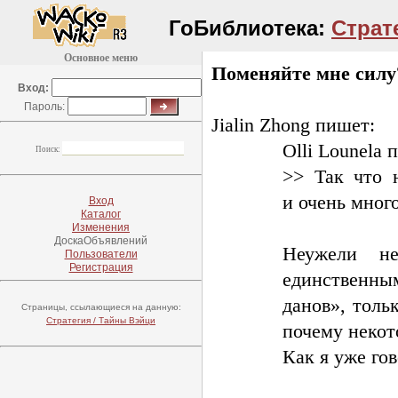
ГоБиблиотека:
Страт
Основное меню
Поменяйте мне силу
Вход:
Пароль:
Jialin Zhong пишет:
Olli Lounela 
Поиск:
>> Так что 
и очень мног
Вход
Каталог
Изменения
ДоскаОбъявлений
Неужели н
Пользователи
Регистрация
единственн
данов», толь
Страницы, ссылающиеся на данную:
Стратегия / Тайны Вэйци
почему некот
Как я уже го