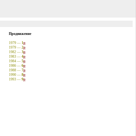
Продвижение
1979 —
1
p
1979 —
2
p
1982 —
3
p
1983 —
4
p
1984 —
5
p
1986 —
6
p
1988 —
7
p
1990 —
8
p
1993 —
9
p