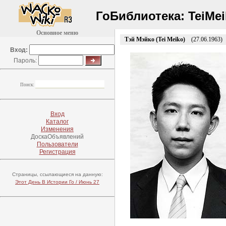
ГоБиблиотека:
TeiMei
Основное меню
Тэй Мэйко (Tei Meiko)
(27.06.1963)
Вход:
Пароль:
Поиск:
Вход
Каталог
Изменения
ДоскаОбъявлений
Пользователи
Регистрация
Страницы, ссылающиеся на данную:
Этот День В Истории Го / Июнь 27