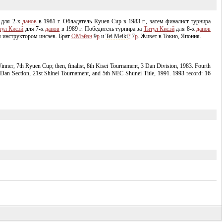
для
2-х
данов
в 1981 г. Обладатель Ryuen Cup в 1983 г., затем финалист турнира
тул Кисэй
для
7-х
данов
в 1989 г. Победитель турнира за
Титул Кисэй
для
8-х
данов
ся инструктором инсэев. Брат
ОМэйэн
9
p
и
Tei Meiki
?
7
p
. Живет в Токио, Япония.
inner, 7th Ryuen Cup; then, finalist, 8th Kisei Tournament, 3 Dan Division, 1983. Fourth
 Dan Section, 21st Shinei Tournament, and 5th NEC Shunei Title, 1991. 1993 record: 16