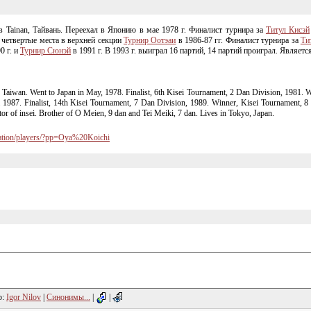
в Tainan, Тайвань. Переехал в Японию в мае 1978 г. Финалист турнира за
Титул Кисэй
 четвертые места в верхней секции
Турнир Оотэаи
в
1986-87
гг. Финалист турнира за
Ти
0 г. и
Турнир Сюнэй
в 1991 г. В 1993 г. выиграл 16 партий, 14 партий проиграл. Являет
 Taiwan. Went to Japan in May, 1978. Finalist, 6th Kisei Tournament, 2 Dan Division, 1981. W
& 1987. Finalist, 14th Kisei Tournament, 7 Dan Division, 1989. Winner, Kisei Tournament, 8
tor of insei. Brother of O Meien, 9 dan and Tei Meiki, 7 dan. Lives in Tokyo, Japan.
rmation/players/?pp=Oya%20Koichi
р:
Igor Nilov
|
Синонимы...
|
|