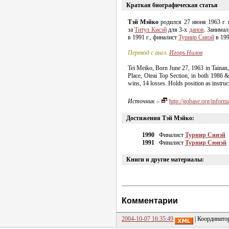
Краткая биографическая статья
Тэй Мэйко
родился 27 июня 1963 г. 
за
Титул Кисэй
для
3-х
данов
. Занимал
в 1991 г., финалист
Турнир Синэй
в 199
Перевод с англ.
Игорь Нилов
Tei Meiko, Born June 27, 1963 in Tainan,
Place, Oteai Top Section, in both 1986 
wins, 14 losses. Holds position as instruc
Источник
–
http://gobase.org/info
Достижения Тэй Мэйко:
1990
Финалист
Турнир Синэй
1991
Финалист
Турнир Сюнэй
Книги и другие материалы:
Комментарии
2004-10-07 16:35:49
| Координато