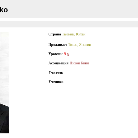
ko
Страна
Тайвань, Китай
Проживает
Токио, Япония
Уровень
:
9
p
Ассоциация
Нихон Киин
Учитель
Ученики