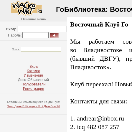
ГоБиблиотека:
Восто
Основное меню
Восточный Клуб Го
–
Вход:
Пароль:
Мы работаем сов
во Владивостоке 
Поиск:
(бывший ДВГУ), п
Владивосток».
Вход
Каталог
Изменения
ДоскаОбъявлений
Клуб переехал! Новый
Пользователи
Регистрация
Контакты для связи:
Страницы, ссылающиеся на данную:
Этот День В Истории Го / Декабрь 26
1. andrear@inbox.ru
2. icq 482 087 257