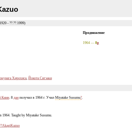
Kazuo
920 - ??.??.1999)
Продвижение
1964 —
8
p
окунага Хирохиса
,
Йокота Сигэаки
й Киин
. 8
дан
получил в 1964 г. Учил
Miyatake Susumu
?
.
in 1964. Taught by Miyatake Susumu.
et/?AkagiKazuo