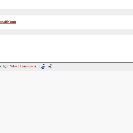
ансайКиин
р:
Igor Nilov
|
Синонимы...
|
|