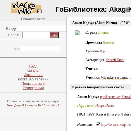
ГоБиблиотека:
Akagi
Основное меню
Акаги Кадзуо (Akagi Kazuo)
(07.09.1
Вход:
Страна
Япония
Пароль:
Проживал
Япония
Поиск:
Уровень
:
8
p
Ассоциация
Кансай Киин
Вход
Учитель
Каталог
Изменения
Ученики
Miyatake Susumu
?
,
Т
ДоскаОбъявлений
Пользователи
Краткая биографическая статья
Регистрация
Акаги Кадзуо
профессионал
Канса
Страницы, ссылающиеся на данную:
Пер. с англ.
Игорь Нилов
Этот День В Истории Го / Сентябрь 7
(19
21–199
9) Kansai
Ki-in
pro, 8 dan 
Источник
–
http://senseis.xmp.n