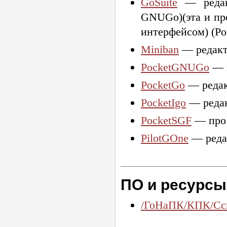
GoSuite
— редакт
GNUGo)(эта и пр
интерфейсом) (Po
Miniban
— редакт
PocketGNUGo
— и
PocketGo
— редак
PocketIgo
— редак
PocketSGF
— прос
PilotGOne
— редак
ПО и ресурсы
/ГоНаПК/КПК/Сс