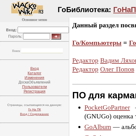
ГоБиблиотека:
ГоНаП
Основное меню
Данный раздел пос
Вход:
Пароль:
Го/Компьютеры
=
Г
Поиск:
Редактор
Вадим Ляхо
Редактор
Олег Попов
Вход
Каталог
Изменения
ДоскаОбъявлений
Пользователи
Регистрация
ПО для карм
Страницы, ссылающиеся на данную:
PocketGoPartner
—
Го На ПК
Вход / Содержание
(GNUGo) оценка 
GoAlbum
— альбом