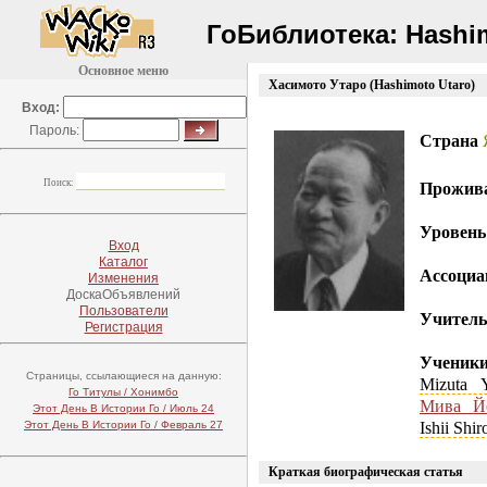
ГоБиблиотека:
Hashi
Основное меню
Хасимото Утаро (Hashimoto Utaro)
(
Вход:
Пароль:
Страна
Поиск:
Прожив
Уровень
Вход
Каталог
Ассоциа
Изменения
ДоскаОбъявлений
Пользователи
Учитель
Регистрация
Ученик
Страницы, ссылающиеся на данную:
Mizuta Y
Го Титулы / Хонимбо
Мива Й
Этот День В Истории Го / Июль 24
Этот День В Истории Го / Февраль 27
Ishii Shir
Краткая биографическая статья