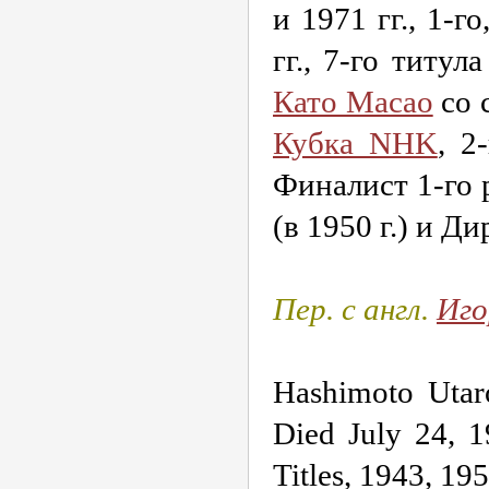
и 1971 гг.,
1-го
гг.,
7-го
титула
Като Масао
со 
Кубка NHK
,
2-
Финалист
1-го
(в 1950 г.) и Д
Пер. с англ.
Иго
Hashimoto Utar
Died July 24, 1
Titles, 1943,
195