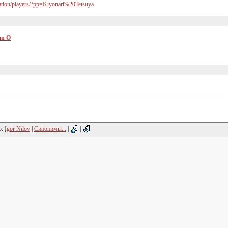
mation/players/?pp=Kiyonari%20Tetsuya
ин О
р:
Igor Nilov
|
Синонимы...
|
|