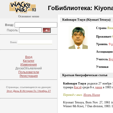
ГоБиблиотека:
Kiyona
Основное меню
Кийонари Тэцуя (Kiyonari Tetsuya)
(
Вход:
Страна
Япо
Пароль:
Проживает
Поиск:
Уровень
:
9
p
Ассоциация
Вход
Учитель
Ку
Каталог
Изменения
Ученики
ДоскаОбъявлений
Пользователи
Краткая биографическая статья
Регистрация
Кийонари Тэцуя
родился 27 ноября 
турнира
Кисэй
среди
8-х
данов
в 1983 г
Страницы, ссылающиеся на данную:
Этот День В Истории Го / Ноябрь 27
Перевод с англ.
Игорь Нилов
Kiyonari Tetsuya, Born Nov. 27, 1961 in 
Winner 8th Kisei, 7 Dan division, 1983. 