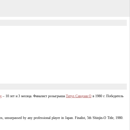
ну
– 10 лет и 3 месяца. Финалист розыгрыша
Титул Синдзин О
в 1980 г. Победитель
s, unsurpassed by any professional player in Japan. Finalist, 5th
Shinjin-O
Title, 1980.