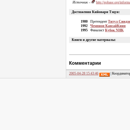
Источник
–
http://gobase.org/infor
Достижения Кийонари Тэцуя:
1980
Претендент
Титул Синдз
1992
Чемпион КансайКиин
1995
Финалист
Кубок NHK
Книги и другие материалы:
Комментарии
2005-04-28 15:43:46
| Координато