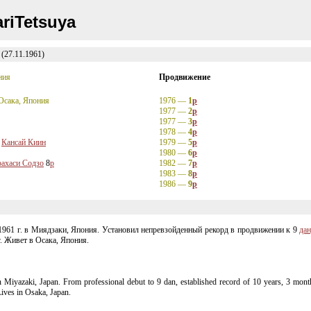
riTetsuya
27.11.1961)
ния
Продвижение
Осака, Япония
1976 —
1
p
1977 —
2
p
1977 —
3
p
1978 —
4
p
Кансай Киин
1979 —
5
p
1980 —
6
p
рахаси Содзо
8
p
1982 —
7
p
1983 —
8
p
1986 —
9
p
1961 г. в Миядзаки, Япония. Установил непревзойденный рекорд в продвижении к 9
да
. Живет в Осака, Япония.
Miyazaki, Japan. From professional debut to 9 dan, established record of 10 years, 3 month
Lives in Osaka, Japan.