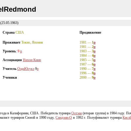
elRedmond
25.05.1963)
Страна
США
Продвижение
Проживает
Токио, Япония
1981 —
1
p
1981 —
2
p
Уровень
:
9
p
1983 —
3
p
1984 —
4
p
Ассоциация
Нихон Киин
1985 —
5
p
1987 —
6
p
Учитель
ОэдаЮсукэ
9
p
1990 —
7
p
1996 —
8
p
Ученики
2000 —
9
p
 года в Калифорнии, США. Победитель турнира
Оотэаи
(вторая группа) в 1984 году. По
налист турниров Сюнэй в 1990 году,
Синдзин-О
в 1992 г. Полуфиналист турнира
Кисэ