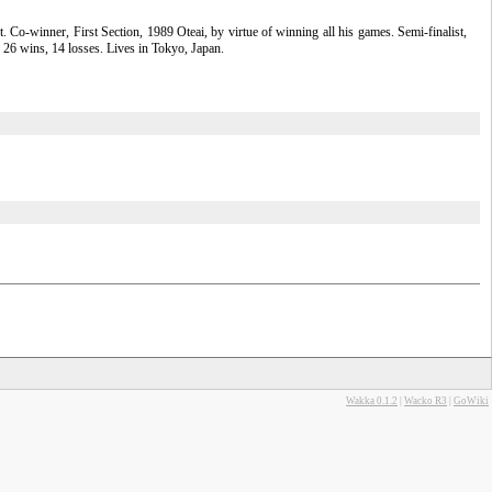
t.
Co-winner
, First Section, 1989 Oteai, by virtue of winning all his games.
Semi-finalist
,
 26 wins, 14 losses. Lives in Tokyo, Japan.
Wakka 0.1.2
|
Wacko R3
|
GoWiki