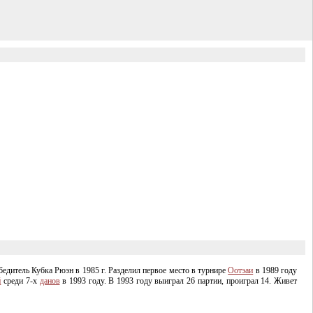
бедитель Кубка Рюэн в 1985 г. Разделил первое место в турнире
Оотэаи
в 1989 году
й
среди
7-х
данов
в 1993 году. В 1993 году выиграл 26 партии, проиграл 14. Живет