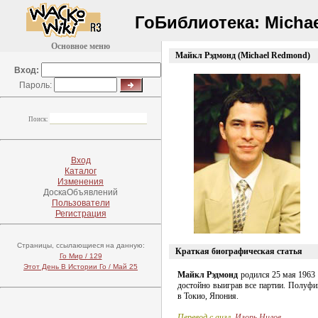
ГоБиблиотека:
Micha
Основное меню
Майкл Рэдмонд (Michael Redmond)
(
Вход:
Пароль:
Поиск:
Вход
Каталог
Изменения
ДоскаОбъявлений
Пользователи
Регистрация
Страницы, ссылающиеся на данную:
Краткая биографическая статья
Го Мир / 129
Этот День В Истории Го / Май 25
Майкл Рэдмонд
родился 25 мая 1963
достойно выиграв все партии. Полуфи
в Токио, Япония.
Перевод с англ.
Игорь Нилов