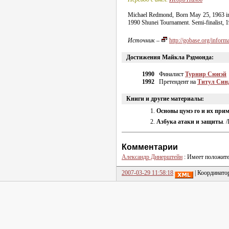
Michael Redmond, Born May 25, 1963 in
1990 Shunei Tournament.
Semi-finalist
, 
Источник
–
http://gobase.org/info
Достижения Майкла Рэдмонда:
1990
Финалист
Турнир Сюнэй
1992
Претендент на
Титул Син
Книги и другие материалы:
Основы цумэ го и их при
Азбука атаки и защиты
. 
Комментарии
Александр Динерштейн
: Имеет положите
2007-03-29 11:58:18
| Координато