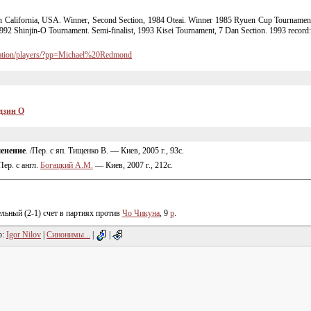
 California, USA. Winner, Second Section, 1984 Oteai. Winner 1985 Ryuen Cup Tournamen
1992
Shinjin-O
Tournament.
Semi-finalist
, 1993 Kisei Tournament, 7 Dan Section. 1993 record:
rmation/players/?pp=Michael%20Redmond
дзин О
менение
. /Пер. с яп. Тищенко В. — Киев, 2005 г., 93с.
/Пер. с англ.
Богацкий А.М.
— Киев, 2007 г., 212с.
льный (
2-1
) счет в партиях против
Чо Чикуна
, 9
p
.
р:
Igor Nilov
|
Синонимы...
|
|