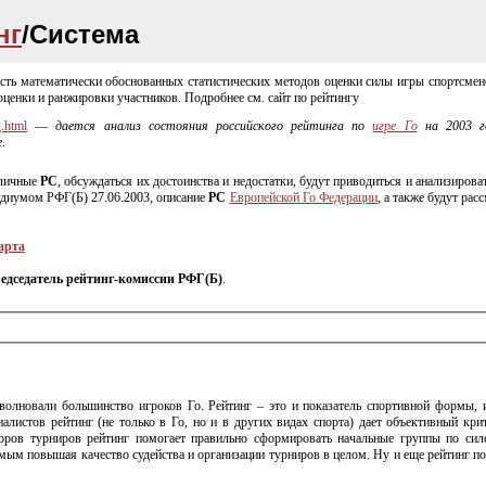
нг
/Система
ть математически обоснованных статистических методов оценки силы игры спортсменов 
оценки и ранжировки участников. Подробнее см. сайт по рейтингу
g.html
—
дается анализ состояния российского рейтинга по
игре Го
на 2003 г
.
зличные
РС
, обсуждаться их достоинства и недостатки, будут приводиться и анализиров
идиумом РФГ(Б) 27.06.2003, описание
РС
Европейской Го Федерации
, а также будут ра
арта
редседатель
рейтинг-комиссии
РФГ(Б)
.
волновали большинство игроков Го. Рейтинг – это и показатель спортивной формы, 
иалистов рейтинг (не только в Го, но и в других видах спорта) дает объективный кр
оров турниров рейтинг помогает правильно сформировать начальные группы по сил
амым повышая качество судейства и организации турниров в целом. Ну и еще рейтинг по