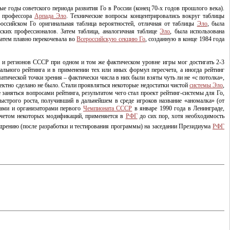
ые годы советского периода развития Го в России (конец
70-х
годов прошлого века).
профессора
Арпада Эло
. Технические вопросы концентрировались вокруг таблицы
российском Го оригинальная таблица вероятностей, отличная от таблицы
Эло
, была
ких профессионалов. Затем таблица, аналогичная таблице
Эло
, была использована
затем плавно перекочевала во
Всероссийскую секцию Го
, созданную в конце 1984 года
ик и регионов СССР при одном и том же фактическом уровне игры мог достигать
2-3
льного рейтинга и в применении тех или иных формул пересчета, а иногда рейтинг
ической точки зрения – фактически числа в них были взяты чуть ли не «с потолка»,
ектно сделано не было. Стали проявляться некоторые недостатки чистой
системы Эло
,
 заняться вопросами рейтинга, результатом чего стал проект
рейтинг-системы
для Го,
ыстрого роста, получивший в дальнейшем в среде игроков название «аномалка» (от
иками и организаторами первого
Чемпионата СССР
в январе 1990 года в Ленинграде,
 учетом некоторых модификаций, применяется в
РФГ
до сих пор, хотя необходимость
едрению (после разработки и тестирования программы) на заседании Президиума
РФГ