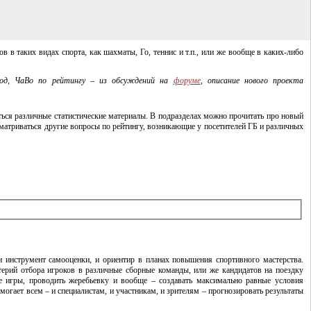
в таких видах спорта, как шахматы, Го, теннис и т.п., или же вообще в
каких-либо
од, ЧаВо по рейтингу – из обсуждений на
форуме
, описание нового проекта
аться различные статистические материалы. В подразделах можно прочитать про новый
ссматриваться другие вопросы по рейтингу, возникающие у посетителей ГБ и различных
и инструмент самооценки, и ориентир в планах повышения спортивного мастерства.
итерий отбора игроков в различные сборные команды, или же кандидатов на поездку
е игры, проводить жеребьевку и вообще – создавать максимально равные условия
могает всем – и специалистам, и участникам, и зрителям – прогнозировать результаты