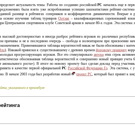
пределяет актуальность темы. Работы по созданию российской
РС
начались еще в перв
 предложениях была взята уже испробованная успешно шахматистами
рейтинг-система
аданной разнице в рейтингах соперников и коэффициентов динамичности. Вперые в 
а основе изучения таблиц турниров
Оотэаи
– квалификационных соревнований японс
при Центральном спортивном клубе Советской армии в начале
80-х
годов. Эта система 
я высокой достоверностью и иногда разброс рейтинга игроков из различных республ
ои причины и не в последнюю очередь – свобода и волюнтаризм при присвоении нача
азначением. Применявшиеся таблицы вероятностей никак не были обоснованы с математ
Эло
). Никакой привязки к существовавшему с древних времен
форовому принципу
корр
 молодых прогрессирующих игроков. Все это стимулировало
автора
этих строк активнее
тистически обоснованная таблица вероятностей и совершенно новый принцип учета б
ет аномального роста»). В итоге по новому проекту был сделан доклад перед участн
ринята в качестве первой официальной
РС
Российской Федерации Го
. Эта система, с
вно. В начале 2003 года был разработан новый
проект РС
, который был принят к вн
йта, указанного в преамбуле
рейтинга