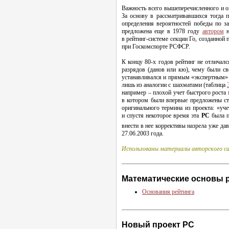
Важность всего вышеперечисленного и о
За основу в рассматривавшихся тогда
определения вероятностей победы по з
предложена еще в 1978 году
автором
н
в
рейтинг-системе
секции Го, созданной 
при Госкомспорте РСФСР.
К концу
80-х
годов рейтинг не отличалс
разрядов (данов или кю), чему были св
устанавливался и прямым «экспертным» н
лишь из аналогии с шахматами (таблица
например – плохой учет быстрого роста
в котором были впервые предложены ста
оригинального термина из проекта: «уч
и спустя некоторое время эта
РС
была п
внести в нее коррективы назрела уже да
27.06.2003 года.
Использованы материалы авторского са
Математические основы 
Основания рейтинга
Новый проект РС