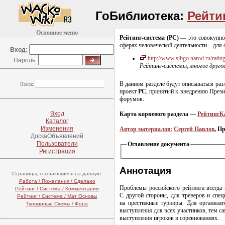
ГоБиблиотека:
Рейти
Основное меню
Рейтинг-система
(РС)
— это совокупнос
сферах человеческой деятельности – для 
Вход:
http://www.sibgo.narod.ru/ratin
Пароль:
Рейтинг-системы
, многое другое
В данном разделе будут описываться ра
Поиск:
проект
РС
, принятый к внедрению През
форумов.
Вход
Карта корневого раздела —
РейтингК
Каталог
Изменения
Автор материалов:
Сергей Павлов
, П
ДоскаОбъявлений
Пользователи
Оглавление документа
Регистрация
Аннотация
Страницы, ссылающиеся на данную:
Работа / Пожелания / Сделано
Проблемы российского рейтинга всегда 
Рейтинг / Система / Комментарии
С другой стороны, для тренеров и спец
Рейтинг / Система / Мат Основы
на престижные турниры. Для организат
Турнирные Схемы / Фора
выступления для всех участников, тем с
выступления игроков в соревнованиях.