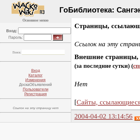
ГоБиблиотека:
Сангэ
Основное меню
Страницы, ссылающ
Вход:
Пароль:
Ссылок на эту стран
Поиск:
Внешние страницы,
(за последние сутки) (
сп
Вход
Каталог
Изменения
Нет
ДоскаОбъявлений
Пользователи
Регистрация
[
Сайты, ссылающиеся
Ссылок на эту страницу нет
2004-04-02 13:14:56