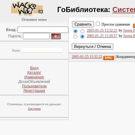
ГоБиблиотека:
Систе
Основное меню
Простое сравнение
Вход:
2005-01-25 15:32:21
by
Sergei 
2005-01-25 15:29:57
by
Sergei 
Пароль:
Поиск:
2005-01-25 15:32:21
| Координато
Вход
Каталог
Изменения
ДоскаОбъявлений
Пользователи
Регистрация
Страницы, ссылающиеся на данную:
Система