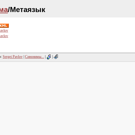
ма
/Метаязык
Pavlov
Pavlov
р:
Sergei Pavlov
|
Синонимы...
|
|