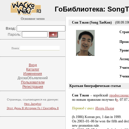
ГоБиблиотека:
SongT
Основное меню
Сон Тэкон (Song TaeKon)
(08.09.19
Вход:
Стра
Пароль:
Прож
Поиск:
Урове
Ассоц
Вход
Учит
Каталог
Изменения
Учен
ДоскаОбъявлений
Пользователи
Краткая биографическая статья
Регистрация
Сон Тэкон
– корейский
профессиона
по новым правилам получил 4
p
. 07.07
Страницы, ссылающиеся на данную:
Heo Janghoi
Перевод с англ.
Игорь Нилов
Этот День В Истории Го / Сентябрь 8
(b.1986) Korean pro, 1 dan in 1999.
On 2
003–01–06
he won the fifth and dec
new promotion rule.