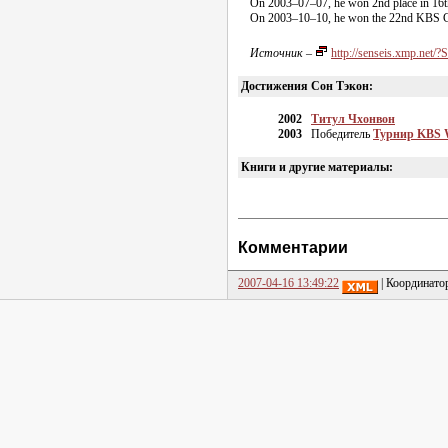
On 2
003–07–07
, he won 2nd place in 16
On 2
003–10–10
, he won the 22nd KBS Cu
Источник
–
http://senseis.xmp.net
Достижения Сон Тэкон:
2002
Титул Чхонвон
2003
Победитель
Турнир KBS 
Книги и другие материалы:
Комментарии
2007-04-16 13:49:22
| Координато