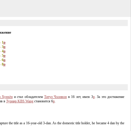
ижение
—
1
p
—
3
p
—
4
p
—
5
p
—
6
p
—
8
p
о Хунхён
и стал обладателем
Титул Чхонвон
в 16 лет, имея 3
p
. За это достижение
див в
Турнир KBS Wang
становится 6
p
.
pture the title as a
16-year-old
3-dan
. As the domestic title holder, he became 4 dan by the