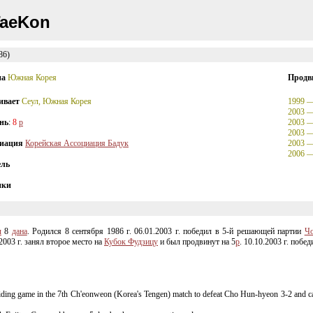
aeKon
86)
на
Южная Корея
Продв
ивает
Сеул, Южная Корея
1999 
2003 
нь
:
8
p
2003 
2003 
иация
Корейская Ассоциация Бадук
2003 
2006 
ель
ики
л
8
дана
. Родился 8 сентября 1986 г. 06.01.2003 г. победил в
5-й
решающей партии
Ч
.2003 г. занял второе место на
Кубок Фудзицу
и был продвинут на 5
p
. 10.10.2003 г. побе
iding game in the 7th Ch'eonweon (Korea's Tengen) match to defeat Cho
Hun-hyeon
3-2
and ca