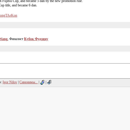
th Fujitsu Cup, and became 5 dan by the new promotion rule.
p title, and became 6 dan.
/?SongTAeKon
Wang
, Финалист
Кубок Фудзицу
р:
Igor Nilov
|
Синонимы...
|
|