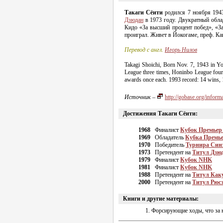
Такаги Сёити
родился 7 ноября 1943
Дзюдан
в 1973 году. Двукратный обл
Кидо «За высший процент побед», «За
проиграл. Живет в Йокогаме, преф. Ка
Перевод с англ.
Игорь Нилов
Takagi Shoichi, Born Nov. 7, 1943 in Yo
League three times, Honinbo League four
awards once each. 1993 record: 14 wins,
Источник
–
http://gobase.org/infor
Достижения Такаги Сёити:
1968
Финалист
Кубок Премьер
1969
Обладатель
Кубка
Премье
1970
Победитель
Турнира Син
1973
Претендент на
Титул Дзю
1979
Финалист
Кубок NHK
1981
Финалист
Кубок NHK
1988
Претендент на
Титул Как
2000
Претендент на
Титул Рюс
Книги и другие материалы:
Форсирующие ходы, что за н