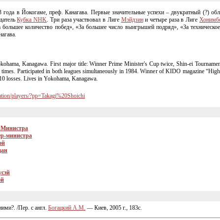
 года в Йокогаме, преф. Канагава. Первые значительные успехи – двукратный (?) об
адатель
Кубка NHK
. Три раза участвовал в Лиге
Мэйдзин
и четыре раза в Лиге
Хонимб
 большее количество побед», «За большее число выигрышей подряд», «За техническое 
нагава.
kohama, Kanagawa. First major title: Winner Prime Minister's Cup twice,
Shin-ei
Tournament
 times. Participated in both leagues simultaneously in 1984. Winner of KIDO magazine “Hi
 10 losses. Lives in Yokohama, Kanagawa.
mation/players/?pp=Takagi%20Shoichi
 Министра
р-министра
эй
дан
усэй
эй
ими?. /Пер. с англ.
Богацкий А.М.
— Киев, 2005 г., 183с.