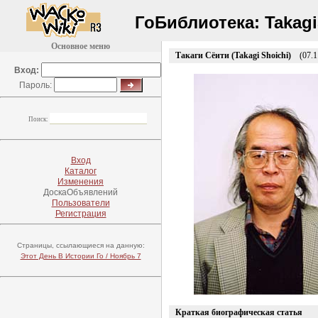
ГоБиблиотека:
Takagi
Основное меню
Такаги Сёити (Takagi Shoichi)
(07.1
Вход:
Пароль:
Поиск:
Вход
Каталог
Изменения
ДоскаОбъявлений
Пользователи
Регистрация
Страницы, ссылающиеся на данную:
Этот День В Истории Го / Ноябрь 7
Краткая биографическая статья