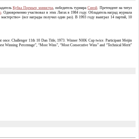
ладатель
Кубка Премьер министра
, победитель турнира
Синэй
. Претендент на титул
о
. Одновременно участвовал в этих Лигах в 1984 году. Обладатель наград журнала
мастерство» (все награды получил один раз). В 1993 году выиграл 14 партий, 10
 once. Challenger 11th 10 Dan Title, 1973. Winner NHK Cup twice. Participant Meijin
ghest Winning Percentage”, “Most Wins”, “Most Consecutive Wins” and “Technical Merit”