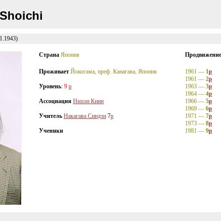
Shoichi
1.1943)
Страна
Япония
Продвижени
Проживает
Йокогама, преф. Канагава, Япония
1961 —
1
p
1961 —
2
p
Уровень
:
9
p
1963 —
3
p
1964 —
4
p
Ассоциация
Нихон Киин
1966 —
5
p
1969 —
6
p
Учитель
Накагава Синдзи
7
p
1971 —
7
p
1973 —
8
p
Ученики
1981 —
9
p