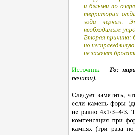
и белыми по очере
территории отда
хода черных. Э
необходимым упр
Вторая причина: 
но несправедливу
не захочет бросат
Источник
–
Го: пар
печати).
Следует заметить, ч
если камень форы (дв
не равно 4х1/3=4/3. 
компенсация при фор
камнях (три раза по