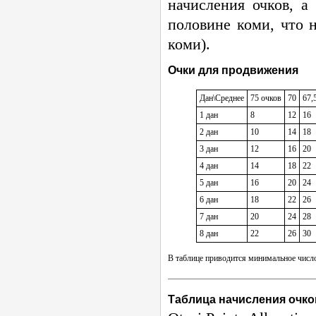
начисления очков, а
половине коми, что н
коми).
Очки для продвижения
Дан\Среднее
75 очков
70
67,
1 дан
8
12
16
2 дан
10
14
18
3 дан
12
16
20
4 дан
14
18
22
5 дан
16
20
24
6 дан
18
22
26
7 дан
20
24
28
8 дан
22
26
30
В таблице приводится минимальное число
Таблица начисления очко