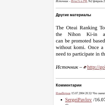
Источник
–
Игра Го в РФ
, №2 февраль 2
Другие материалы
The Oteai Ranking Tou
the Nihon
Ki-in
a
can be promoted based 
without komi. Once a p
need to participate in 
Источник
–
http://g
Комментарии
ИльяВетров
/15.07.2004 20:32/ Что значи
SergeiPavlov
/16.0