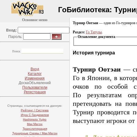
ГоБиблиотека:
Турни
Основное меню
Турнир Оотэаи
— один из
Го-турниров
Вход:
Раздел:
Го Титулы
.
Пароль:
Оглавление документа
Поиск:
История турнира
Турнир Оотэаи
— сп
Вход
Каталог
Го в Японии, в кото
Изменения
ДоскаОбъявлений
очков по особой с
Пользователи
Регистрация
По результатам оп
претендовать на по
Страницы, ссылающиеся на данную:
Рейтинг / Система
Турнир проводится п
Игра С Гандикапом
выступают игроки от
Hashimoto Yujiro
Мак Магон
Транслитерация
Турнирные Схемы / Мак Магон