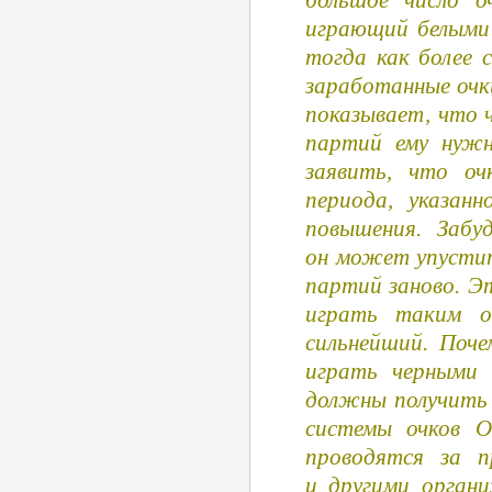
большое число о
играющий белыми 
тогда как более 
заработанные очк
показывает, что 
партий ему нужн
заявить, что оч
периода, указан
повышения. Забу
он может упусти
партий заново. Эт
играть таким о
сильнейший. Поч
играть черными 
должны получить 
системы очков О
проводятся за п
и другими органи