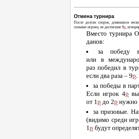
Отмена турнира
После долгих споров, длившихся неско
сильные игроки, не достигшие 9
p
, игнор
Вместо турнира О
данов:
за победу 
или в междунаро
раз победил в ту
если два раза – 9
p
.
за победы в пар
Если игрок 4
p
выи
от 1
p
до 2
p
нужно 
за призовые. На
(видимо среди игр
1
p
будут определя