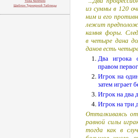
"...Два професс
Yoda Norimoto
Шаблон Турнирной Таблицы
из суммы в 120 о
ним и его против
лежит предположе
камня форы. След
в четыре дана д
данов есть четыре
Два игрока о
правом первог
Игрок на один
затем играет б
Игрок на два 
Игрок на три 
Отталкиваясь от 
равной силы игра
тогда как в слу