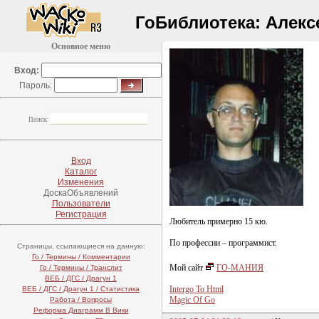
ГоБиблиотека:
Алекс
Основное меню
Вход:
Пароль:
Поиск:
Вход
Каталог
Изменения
ДоскаОбъявлений
Пользователи
Регистрация
Любитель примерно 15 кю.
По профессии – программист.
Страницы, ссылающиеся на данную:
Го / Термины / Комментарии
Мой сайт
ГО-МАНИЯ
Го / Термины / Транслит
ВЕБ / ДГС / Драгун 1
Intergo To Html
ВЕБ / ДГС / Драгун 1 / Статистика
Magic Of Go
Работа / Вопросы
Реформа Диаграмм В Вики