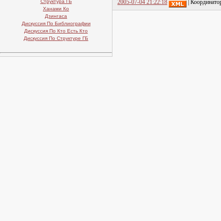
Структура ГБ
2005-07-04 21:22:18
| Координато
Ханами Ко
Дзингаса
Дискуссия По Библиографии
Дискуссия По Кто Есть Кто
Дискуссия По Структуре ГБ